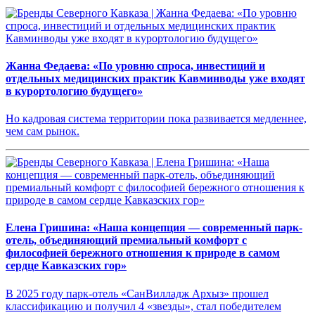
Жанна Федаева: «По уровню спроса, инвестиций и
отдельных медицинских практик Кавминводы уже входят
в курортологию будущего»
Но кадровая система территории пока развивается медленнее,
чем сам рынок.
Елена Гришина: «Наша концепция — современный парк-
отель, объединяющий премиальный комфорт с
философией бережного отношения к природе в самом
сердце Кавказских гор»
В 2025 году парк-отель «СанВилладж Архыз» прошел
классификацию и получил 4 «звезды», стал победителем