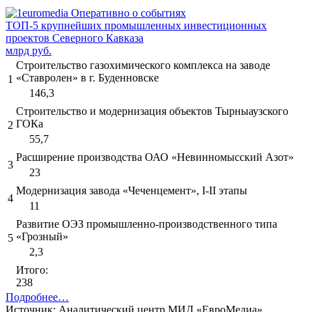
ТОП-5 крупнейших промышленных инвестиционных
проектов Северного Кавказа
млрд руб.
Строительство газохимического комплекса на заводе
«Ставролен» в г. Буденновске
1
146,3
Строительство и модернизация объектов Тырныаузского
ГОКа
2
55,7
Расширение производства ОАО «Невинномысский Азот»
3
23
Модернизация завода «Чеченцемент», I-II этапы
4
11
Развитие ОЭЗ промышленно-производственного типа
«Грозный»
5
2,3
Итого:
238
Подробнее…
Источник: Аналитический центр МИД «ЕвроМедиа»