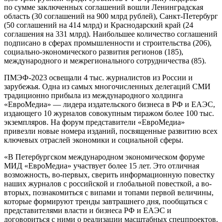
по сумме заключенных соглашений вошли Ленинградская
область (30 соглашений на 900 млрд рублей), Санкт-Петербург
(50 соглашений на 414 млрд) и Краснодарский край (24
соглашения на 331 млрд). Наибольшее количество соглашений
подписано в сферах промышленности и строительства (206),
социально-экономического развития регионов (185),
международного и межрегионального сотрудничества (85).
ПМЭФ-2023 освещали 4 тыс. журналистов из России и
зарубежья. Одна из самых многочисленных делегаций СМИ
традиционно прибыла из международного холдинга
«ЕвроМедиа» — лидера издательского бизнеса в РФ и ЕАЭС,
издающего 10 журналов совокупным тиражом более 100 тыс.
экземпляров. На форум представители «ЕвроМедиа»
привезли новые номера изданий, посвященные развитию всех
ключевых отраслей экономики и социальной сферы.
«В Петербургском международном экономическом форуме
МИД «ЕвроМедиа» участвует более 15 лет. Это отличная
возможность, во-первых, сверить информационную повестку
наших журналов с российской и глобальной повесткой, а во-
вторых, познакомиться с випами и топами первой величины,
которые формируют тренды завтрашнего дня, пообщаться с
представителями власти и бизнеса РФ и ЕАЭС и
договориться с ними о реализации масштабных спецпроектов.