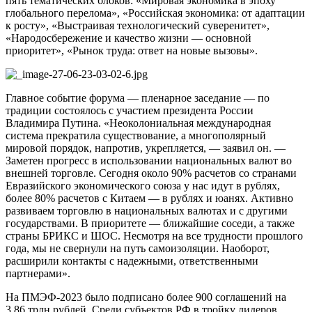
пять тематических блоков: «Мировая экономика в эпоху
глобального перелома», «Российская экономика: от адаптации
к росту», «Выстраивая технологический суверенитет»,
«Народосбережение и качество жизни — основной
приоритет», «Рынок труда: ответ на новые вызовы».
Главное событие форума — пленарное заседание — по
традиции состоялось с участием президента России
Владимира Путина. «Неоколониальная международная
система прекратила существование, а многополярный
мировой порядок, напротив, укрепляется, — заявил он. —
Заметен прогресс в использовании национальных валют во
внешней торговле. Сегодня около 90% расчетов со странами
Евразийского экономического союза у нас идут в рублях,
более 80% расчетов с Китаем — в рублях и юанях. Активно
развиваем торговлю в национальных валютах и с другими
государствами. В приоритете — ближайшие соседи, а также
страны БРИКС и ШОС. Несмотря на все трудности прошлого
года, мы не свернули на путь самоизоляции. Наоборот,
расширили контакты с надежными, ответственными
партнерами».
На ПМЭФ-2023 было подписано более 900 соглашений на
3,86 трлн рублей. Среди субъектов РФ в тройку лидеров