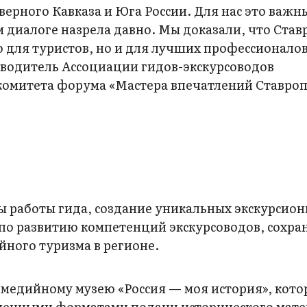
верного Кавказа и Юга России. Для нас это важн
 диалоге назрела давно. Мы доказали, что Став
 для туристов, но и для лучших профессионало
водитель Ассоциации гидов-экскурсоводов
гкомитета форума «Мастера впечатлений Ставро
 работы гида, создание уникальных экскурсио
по развитию компетенций экскурсоводов, сохра
йного туризма в регионе.
имедийному музею «Россия — моя история», кото
еменными форматами подачи исторического мате