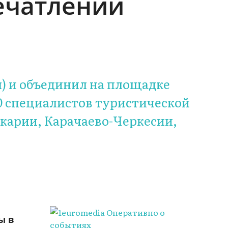
ечатлений
я) и объединил на площадке
0 специалистов туристической
лкарии, Карачаево-Черкесии,
ы в