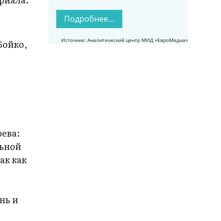
Подробнее…
Источник: Аналитический центр МИД «ЕвроМедиа»
Бойко,
ева:
льной
ак как
о
нь и