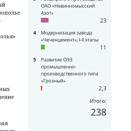
ый
ОАО «Невинномысский
рополье
Азот»
в
23
4
Модернизация завода
полья»
«Чеченцемент», I-II этапы
11
5
Развитие ОЭЗ
промышленно-
производственного типа
«Грозный»
2,3
нных
нение
Итого:
238
рая
риала.