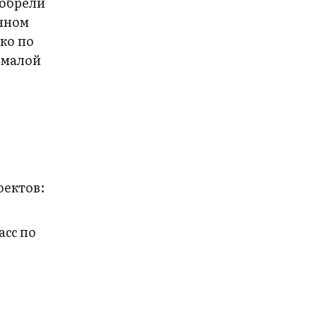
иобрели
енном
ко по
м малой
оектов:
асс по