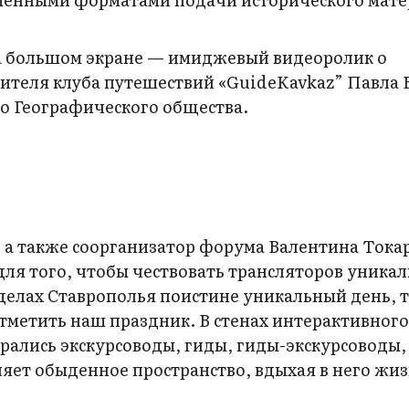
На большом экране — имиджевый видеоролик о
дителя клуба путешествий «GuideKavkaz” Павла 
го Географического общества.
а также соорганизатор форума Валентина Токар
для того, чтобы чествовать трансляторов уника
делах Ставрополья поистине уникальный день, т
тметить наш праздник. В стенах интерактивног
брались экскурсоводы, гиды, гиды-экскурсоводы,
ляет обыденное пространство, вдыхая в него жиз