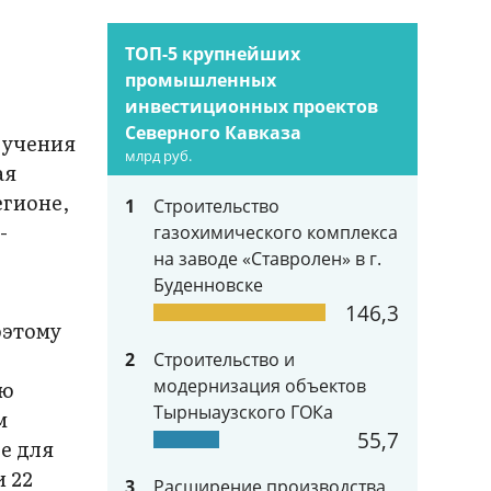
и
ТОП-5 крупнейших
промышленных
инвестиционных проектов
Северного Кавказа
бучения
млрд руб.
ая
егионе,
1
Строительство
-
газохимического комплекса
на заводе «Ставролен» в г.
Буденновске
146,3
оэтому
2
Строительство и
модернизация объектов
ую
Тырныаузского ГОКа
м
55,7
е для
и 22
3
Расширение производства