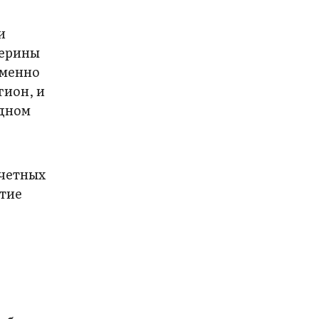
и
терины
Именно
гион, и
одном
очетных
итие