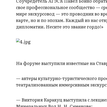
Соучредетель АГЭСК Павел Бойко обратил
свое профессиональное сообщество — сре
мире экскурсовод — это проводник во вр
карте, но и по эпохам. Каждый из нас от
дипломатии. Несите это звание гордо!»
На форуме выступили известные на Став
— актеры культурно-туристического прое
театрализованным иммерсивным экскурс
— Виктория Каракуц выступила с лекцие
Минеральных Вод Н. Н. Семенове;