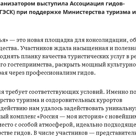
ганизатором выступила Ассоциация гидов-
АГЭСК) при поддержке Министерства туризма 
ья» — это новая площадка для консолидации, о
щества. Участников ждала насыщенная и полезн
однять планку качества туристических услуг в р
ого гостеприимства, раскрыть мощный культурно
ая через профессионализм гидов.
я требует соответствующих условий. Именно п
рство туризма и оздоровительных курортов
содействию нам удалось задействовать уникальн
й комплекс «Россия — моя история» с новейши
 место с особой атмосферой, идеально подходяще
рстве гидов. В числе участников — представител