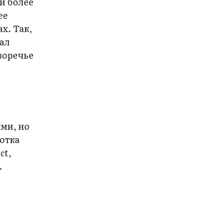
и более
ее
х. Так,
тал
воречье
ими, но
отка
ct,
.