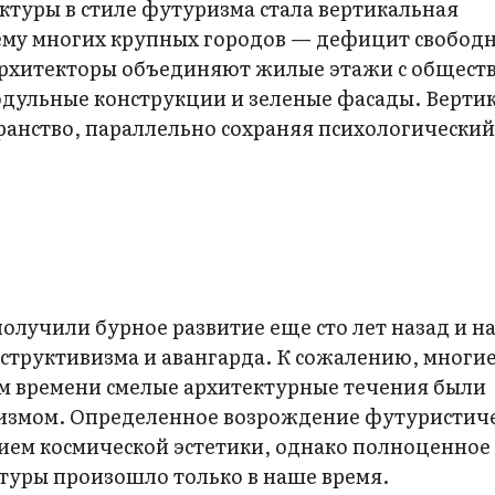
ктуры в стиле футуризма стала вертикальная
му многих крупных городов — дефицит свобод
 архитекторы объединяют жилые этажи с общес
одульные конструкции и зеленые фасады. Верти
ранство, параллельно сохраняя психологически
получили бурное развитие еще сто лет назад и 
структивизма и авангарда. К сожалению, многи
ром времени смелые архитектурные течения были
цизмом. Определенное возрождение футуристич
нием космической эстетики, однако полноценное
туры произошло только в наше время.