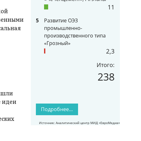
11
ной
твенными
5
Развитие ОЭЗ
кальная
промышленно-
й
производственного типа
«Грозный»
2,3
Итого:
238
нашли
е идеи
Подробнее…
еских
Источник: Аналитический центр МИД «ЕвроМедиа»