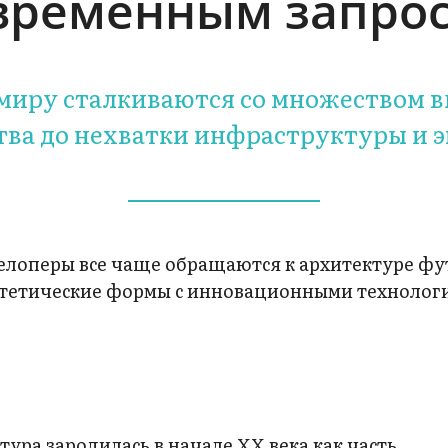
временным запро
 миру сталкиваются со множеством в
тва до нехватки инфраструктуры и э
евелоперы все чаще обращаются к архитектуре ф
тетические формы с инновационными технолог
ура зародилась в начале XX века как часть