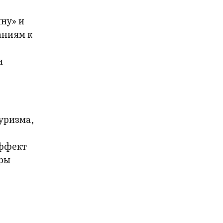
ну» и
аниям к
и
уризма,
эффект
еры