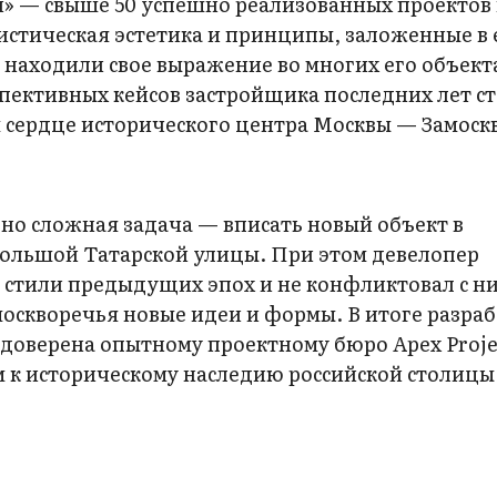
» — свыше 50 успешно реализованных проектов 
ристическая эстетика и принципы, заложенные в 
 находили свое выражение во многих его объекта
пективных кейсов застройщика последних лет с
м сердце исторического центра Москвы — Замоск
но сложная задача — вписать новый объект в
ольшой Татарской улицы. При этом девелопер
л стили предыдущих эпох и не конфликтовал с н
оскворечья новые идеи и формы. В итоге разраб
доверена опытному проектному бюро Apex Proje
к историческому наследию российской столицы