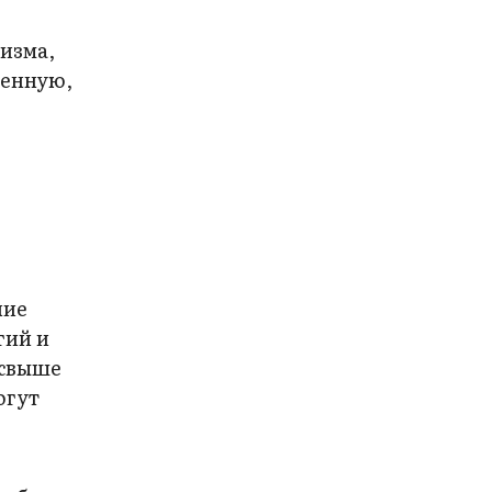
изма,
менную,
ние
гий и
 свыше
огут