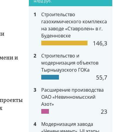
млрд руб.
к
1
Строительство
газохимического комплекса
на заводе «Ставролен» в г.
ми
Буденновске
146,3
2
Строительство и
мени и
модернизация объектов
Тырныаузского ГОКа
55,7
3
Расширение производства
ОАО «Невинномысский
 проекты
Азот»
х
23
4
Модернизация завода
«Чеченцемент», I-II этапы