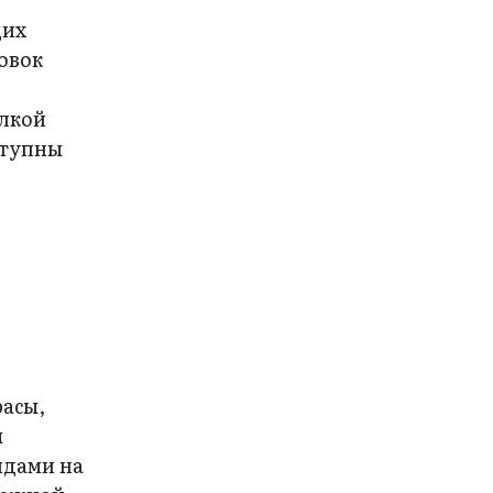
щих
овок
елкой
ступны
расы,
ы
идами на