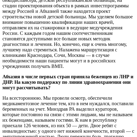
онкодиспансера, детской республиканской больницы, на
стадии проектирования объекта в рамках инвестпрограммы
между Россией и Абхазией также находится проект
строительства новой детской больницы. Мы уделяем большое
внимание повышению квалификации наших врачей,
отправляем их на стажировки в ведущие медучреждения
России. С каждым годом нашим соотечественникам
становятся доступными все больше новых методик
диагностики и лечения. Но, конечно, еще к очень многому,
лучшему надо стремиться. Налажена маршрутизация с
клиниками Краснодара, Сочи, Москвы — в случае
необходимости наши пациенты могут и в российских
учреждениях получать ВМП.
Абхазия в числе первых стран приняла беженцев из ЛНР и
ДНР. На какую поддержку по линии здравоохранения они
могут рассчитывать?
На всестороннюю. Мы провели осмотр, обеспечили
медикаментозное лечение тем, кто в нем нуждался, поставили
беременных на учет. Минздрав РА выделил кураторов,
которые постоянно на связи с этими людьми, мы не называем
их беженцами, называем гостями. К нам в республику
приехали 126 человек, из них 50 — дети. Двое ребят с
инвалидностью: у одного нет нижней конечности, второй — с
ампутированной кистью. Люди пережили боль, трагедию.