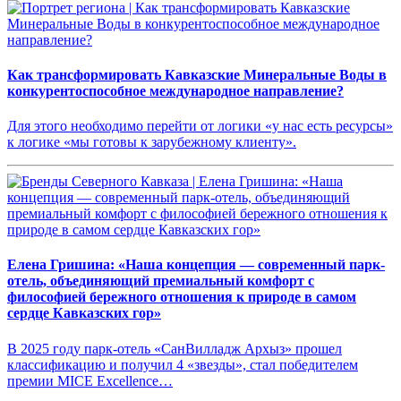
Как трансформировать Кавказские Минеральные Воды в
конкурентоспособное международное направление?
Для этого необходимо перейти от логики «у нас есть ресурсы»
к логике «мы готовы к зарубежному клиенту».
Елена Гришина: «Наша концепция — современный парк-
отель, объединяющий премиальный комфорт с
философией бережного отношения к природе в самом
сердце Кавказских гор»
В 2025 году парк-отель «СанВилладж Архыз» прошел
классификацию и получил 4 «звезды», стал победителем
премии MICE Excellence…