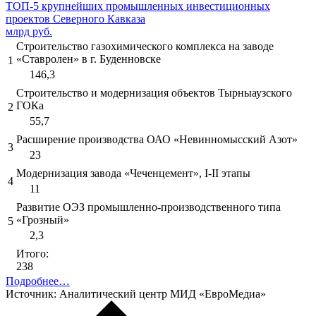
ТОП-5 крупнейших промышленных инвестиционных
проектов Северного Кавказа
млрд руб.
Строительство газохимического комплекса на заводе
«Ставролен» в г. Буденновске
1
146,3
Строительство и модернизация объектов Тырныаузского
ГОКа
2
55,7
Расширение производства ОАО «Невинномысский Азот»
3
23
Модернизация завода «Чеченцемент», I-II этапы
4
11
Развитие ОЭЗ промышленно-производственного типа
«Грозный»
5
2,3
Итого:
238
Подробнее…
Источник: Аналитический центр МИД «ЕвроМедиа»