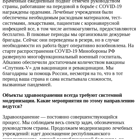
Врачебный ежедневный подвиг отмечен руководством
страны, работавшие на передовой в борьбе с COVID-19
награждены орденами. Лечебные учреждения были
обеспечены необходимым расходным материалом, тест-
системами, лекарствами, пациентам с коронавирусной
инфекцией все, в том числе антикоагулянты, предоставляются
бесплатно. В пиковые периоды мы организовали дежурные
бригады. Сейчас они переведены в резерв, но в случае
необходимости их работа будет оперативно возобновлена. На
старте распространения COVID-19 Минобороны РФ
развернуло многофункциональный военный госпиталь,
Абхазию обеспечили достаточным количеством вакцины
«Спутник-V» для вакцинации и ревакцинации. Мы
благодарны за помощь России, несмотря на то, что в тот
период ваша страна и сама испытывала сложности,
вызванные пандемией.
Объекты здравоохранения всегда требуют системной
модернизации. Какие мероприятия по этому направлению
ведутся?
Здравоохранение — постоянно совершенствующийся
процесс. Мы соблюдаем весь спектр задач, обозначенных
руководством страны. Продолжаем модернизацию лечебных
учреждений: идет дооснащение республиканского