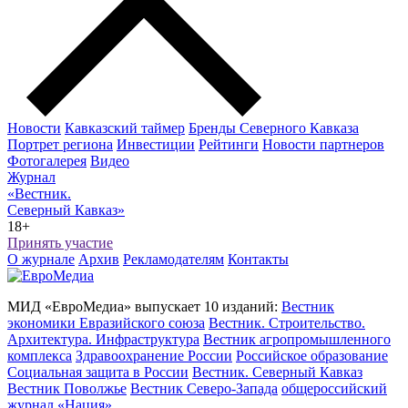
Новости
Кавказский таймер
Бренды Северного Кавказа
Портрет региона
Инвестиции
Рейтинги
Новости партнеров
Фотогалерея
Видео
Журнал
«Вестник.
Северный Кавказ»
18+
Принять участие
О журнале
Архив
Рекламодателям
Контакты
МИД «ЕвроМедиа» выпускает 10 изданий:
Вестник
экономики Евразийского союза
Вестник. Строительство.
Архитектура. Инфраструктура
Вестник агропромышленного
комплекса
Здравоохранение России
Российское образование
Социальная защита в России
Вестник. Северный Кавказ
Вестник Поволжье
Вестник Северо-Запада
общероссийский
журнал «Нация»