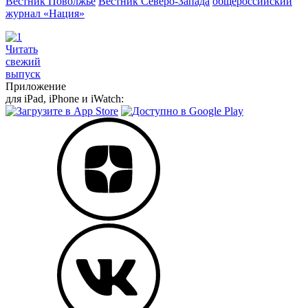
Вестник Поволжье
Вестник Северо-Запада
общероссийский
журнал «Нация»
Читать
свежий
выпуск
Приложение
для iPad, iPhone и iWatch: