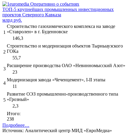
ТОП-5 крупнейших промышленных инвестиционных
проектов Северного Кавказа
млрд руб.
Строительство газохимического комплекса на заводе
«Ставролен» в г. Буденновске
1
146,3
Строительство и модернизация объектов Тырныаузского
ГОКа
2
55,7
Расширение производства ОАО «Невинномысский Азот»
3
23
Модернизация завода «Чеченцемент», I-II этапы
4
11
Развитие ОЭЗ промышленно-производственного типа
«Грозный»
5
2,3
Итого:
238
Подробнее…
Источник: Аналитический центр МИД «ЕвроМедиа»