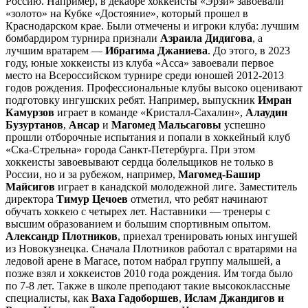
Россию. Например, в декабре хоккеисты «Эрзи» завоевали
«золото» на Кубке «Достояние», который прошел в
Краснодарском крае. Были отмечены и игроки клуба: лучшим
бомбардиром турнира признали
Азраила Дидигова
, а
лучшим вратарем —
Ибрагима Джаниева
. До этого, в 2023
году, юные хоккеисты из клуба «Асса» завоевали первое
место на Всероссийском турнире среди юношей 2012-2013
годов рождения. Профессиональные клубы высоко оценивают
подготовку ингушских ребят. Например, выпускник
Имран
Камурзов
играет в команде «Кристалл-Сахалин»,
Алаудин
Бузуртанов
,
Ансар
и
Магомед Мальсаговы
успешно
прошли отборочные испытания и попали в хоккейный клуб
«Ска-Стрельна» города Санкт-Петербурга. При этом
хоккеисты завоевывают сердца болельщиков не только в
России, но и за рубежом, например,
Магомед-Башир
Майсигов
играет в канадской молодежной лиге. Заместитель
директора
Тимур Цечоев
отметил, что ребят начинают
обучать хоккею с четырех лет. Наставники — тренеры с
высшим образованием и большим спортивным опытом.
Александр Плотников
, приехал тренировать юных ингушей
из Новокузнецка. Сначала Плотников работал с вратарями на
ледовой арене в Магасе, потом набрал группу малышей, а
позже взял и хоккеистов 2010 года рождения. Им тогда было
по 7-8 лет. Также в школе преподают такие высококлассные
специалисты, как
Ваха Гадоборшев
,
Ислам Джандигов и