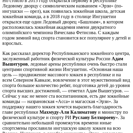
Но стоило в 2015 году открыться первому в республике
Ледовому дворцу с символическим названием «Эрзи» (по-
ингушски — орел), как появилась хоккейная школа, детская
хоккейная команда, а в 2018 году в столице Ингушетии
открылся еще один Ледовый дворец «Башлоам», в котором
расположилась хоккейная академия имени двукратного
олимпийского чемпиона Вячеслава Фетисова. С каждым
годом зимний вид спорта становится все популярнее у детей и
взрослых.
Как рассказал директор Республиканского хоккейного центра,
заслуженный работник физической культуры России
Адам
Вышегуров
, ледовые арены республики очень быстро стали
центрами спортивной жизни Ингушетии. «Основная наша
цель — продвижение массового хоккея в республике и на
всем Северном Кавказе, вовлечение в этот мужественный вид
спорта большое количество ребят, подготовка детей до уровня
спорта высших достижений, — отметил Адам Вышегуров. —
Сейчас у нас не менее ста воспитанников, есть две хоккейные
команды — назрановская «Асса» и магасская «Эрзи». За
поддержку нашего хоккея хочется выразить благодарность
главе республики
Махмуду-Али Калиматову
и министру по
физической культуре и спорту РИ
Руслану Белхороеву
». За
сравнительно небольшой промежуток времени юные
спортсмены прославили ингушскую школу хоккея на всю