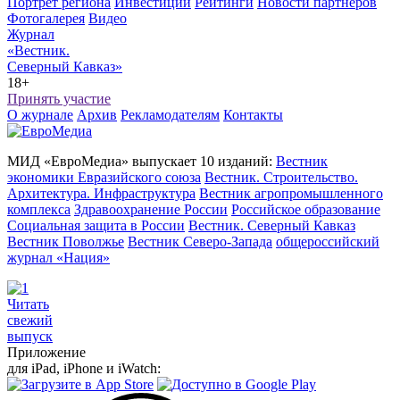
Портрет региона
Инвестиции
Рейтинги
Новости партнеров
Фотогалерея
Видео
Журнал
«Вестник.
Северный Кавказ»
18+
Принять участие
О журнале
Архив
Рекламодателям
Контакты
МИД «ЕвроМедиа» выпускает 10 изданий:
Вестник
экономики Евразийского союза
Вестник. Строительство.
Архитектура. Инфраструктура
Вестник агропромышленного
комплекса
Здравоохранение России
Российское образование
Социальная защита в России
Вестник. Северный Кавказ
Вестник Поволжье
Вестник Северо-Запада
общероссийский
журнал «Нация»
Читать
свежий
выпуск
Приложение
для iPad, iPhone и iWatch: