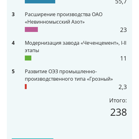
55,7
3
Расширение производства ОАО
«Невинномысский Азот»
23
4
Модернизация завода «Чеченцемент», I-II
этапы
11
5
Развитие ОЭЗ промышленно-
производственного типа «Грозный»
2,3
Итого:
238