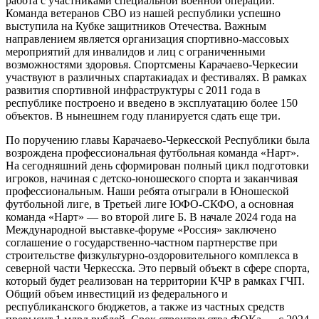
работа с участниками специальной военной операции.
Команда ветеранов СВО из нашей республики успешно
выступила на Кубке защитников Отечества. Важным
направлением является организация спортивно-массовых
мероприятий для инвалидов и лиц с ограниченными
возможностями здоровья. Спортсмены Карачаево-Черкесии
участвуют в различных спартакиадах и фестивалях. В рамках
развития спортивной инфраструктуры с 2011 года в
республике построено и введено в эксплуатацию более 150
объектов. В нынешнем году планируется сдать еще три.
По поручению главы Карачаево-Черкесской Республики была
возрождена профессиональная футбольная команда «Нарт».
На сегодняшний день сформирован полный цикл подготовки
игроков, начиная с детско-юношеского спорта и заканчивая
профессиональным. Наши ребята отыграли в Юношеской
футбольной лиге, в Третьей лиге ЮФО-СКФО, а основная
команда «Нарт» — во второй лиге Б. В начале 2024 года на
Международной выставке-форуме «Россия» заключено
соглашение о государственно-частном партнерстве при
строительстве физкультурно-оздоровительного комплекса в
северной части Черкесска. Это первый объект в сфере спорта,
который будет реализован на территории КЧР в рамках ГЧП.
Общий объем инвестиций из федерального и
республиканского бюджетов, а также из частных средств