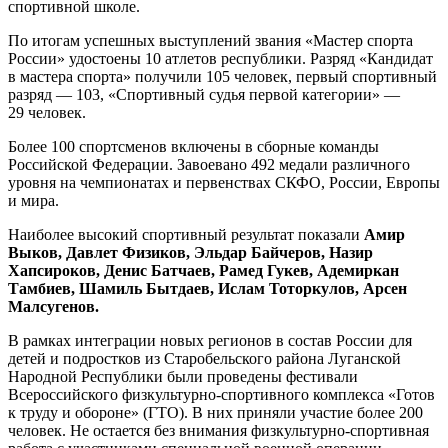
спортивной школе.
По итогам успешных выступлений звания «Мастер спорта
России» удостоены 10 атлетов республики. Разряд «Кандидат
в мастера спорта» получили 105 человек, первый спортивный
разряд — 103, «Спортивный судья первой категории» —
29 человек.
Более 100 спортсменов включены в сборные команды
Российской Федерации. Завоевано 492 медали различного
уровня на чемпионатах и первенствах СКФО, России, Европы
и мира.
Наиболее высокий спортивный результат показали
Амир
Выков, Давлет Физиков, Эльдар Байчеров, Назир
Хапсироков, Денис Батчаев, Рамед Гукев, Адемиркан
Тамбиев, Шамиль Бытдаев, Ислам Тоторкулов, Арсен
Малсугенов.
В рамках интеграции новых регионов в состав России для
детей и подростков из Старобельского района Луганской
Народной Республики были проведены фестивали
Всероссийского физкультурно-спортивного комплекса «Готов
к труду и обороне» (ГТО). В них приняли участие более 200
человек. Не остается без внимания физкультурно-спортивная