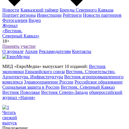
Новости
Кавказский таймер
Бренды Северного Кавказа
Портрет региона
Инвестиции
Рейтинги
Новости партнеров
Фотогалерея
Видео
Журнал
«Вестник.
Северный Кавказ»
18+
Принять участие
О журнале
Архив
Рекламодателям
Контакты
МИД «ЕвроМедиа» выпускает 10 изданий:
Вестник
экономики Евразийского союза
Вестник. Строительство.
Архитектура. Инфраструктура
Вестник агропромышленного
комплекса
Здравоохранение России
Российское образование
Социальная защита в России
Вестник. Северный Кавказ
Вестник Поволжье
Вестник Северо-Запада
общероссийский
журнал «Нация»
Читать
свежий
выпуск
Приложение