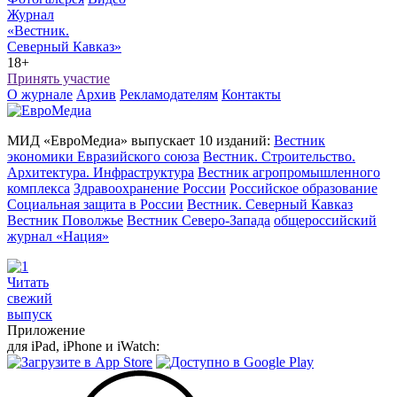
Журнал
«Вестник.
Северный Кавказ»
18+
Принять участие
О журнале
Архив
Рекламодателям
Контакты
МИД «ЕвроМедиа» выпускает 10 изданий:
Вестник
экономики Евразийского союза
Вестник. Строительство.
Архитектура. Инфраструктура
Вестник агропромышленного
комплекса
Здравоохранение России
Российское образование
Социальная защита в России
Вестник. Северный Кавказ
Вестник Поволжье
Вестник Северо-Запада
общероссийский
журнал «Нация»
Читать
свежий
выпуск
Приложение
для iPad, iPhone и iWatch: