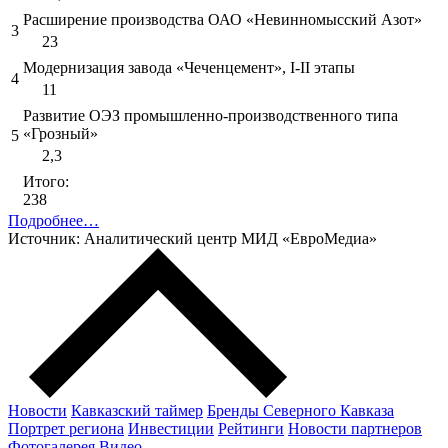
Расширение производства ОАО «Невинномысский Азот»
3
23
Модернизация завода «Чеченцемент», I-II этапы
4
11
Развитие ОЭЗ промышленно-производственного типа
«Грозный»
5
2,3
Итого:
238
Подробнее…
Источник: Аналитический центр МИД «ЕвроМедиа»
Новости
Кавказский таймер
Бренды Северного Кавказа
Портрет региона
Инвестиции
Рейтинги
Новости партнеров
Фотогалерея
Видео