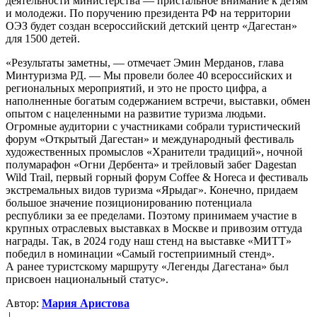
деятельности министерства — пристальное внимание к детям
и молодежи. По поручению президента РФ на территории
ОЭЗ будет создан всероссийский детский центр «Дагестан»
для 1500 детей.
«Результаты заметны, — отмечает Эмин Мерданов, глава
Минтуризма РД. — Мы провели более 40 всероссийских и
региональных мероприятий, и это не просто цифра, а
наполненные богатым содержанием встречи, выставки, обмен
опытом с нацеленными на развитие туризма людьми.
Огромные аудитории с участниками собрали туристический
форум «Открытый Дагестан» и международный фестиваль
художественных промыслов «Хранители традиций», ночной
полумарафон «Огни Дербента» и трейловый забег Dagestan
Wild Trail, первый горный форум Coffee & Horeca и фестиваль
экстремальных видов туризма «Ярыдаг». Конечно, придаем
большое значение позиционированию потенциала
республики за ее пределами. Поэтому принимаем участие в
крупных отраслевых выставках в Москве и привозим оттуда
награды. Так, в 2024 году наш стенд на выставке «МИТТ»
победил в номинации «Самый гостеприимный стенд».
А ранее туристскому маршруту «Легенды Дагестана» был
присвоен национальный статус».
Автор:
Мария Аристова
|