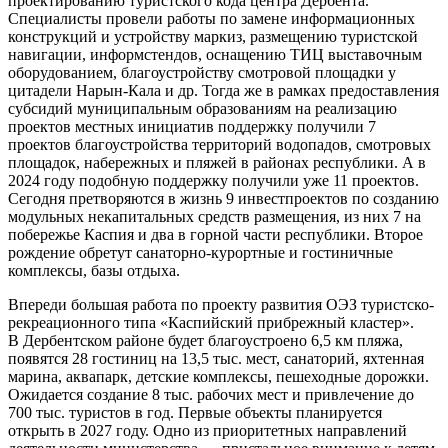
проектированию туристского кода центра Дербента.
Специалисты провели работы по замене информационных
конструкций и устройству маркиз, размещению туристской
навигации, информстендов, оснащению ТИЦ выставочным
оборудованием, благоустройству смотровой площадки у
цитадели Нарын-Кала и др. Тогда же в рамках предоставления
субсидий муниципальным образованиям на реализацию
проектов местных инициатив поддержку получили 7
проектов благоустройства территорий водопадов, смотровых
площадок, набережных и пляжей в районах республики. А в
2024 году подобную поддержку получили уже 11 проектов.
Сегодня претворяются в жизнь 9 инвестпроектов по созданию
модульных некапитальных средств размещения, из них 7 на
побережье Каспия и два в горной части республики. Второе
рождение обретут санаторно-­курортные и гостиничные
комплексы, базы отдыха.
Впереди большая работа по проекту развития ОЭЗ туристско-
рекреационного типа «Каспийский прибрежный кластер».
В Дербентском районе будет благоустроено 6,5 км пляжа,
появятся 28 гостиниц на 13,5 тыс. мест, санаторий, яхтенная
марина, аквапарк, детские комплексы, пешеходные дорожки.
Ожидается создание 8 тыс. рабочих мест и привлечение до
700 тыс. туристов в год. Первые объекты планируется
открыть в 2027 году. Одно из приоритетных направлений