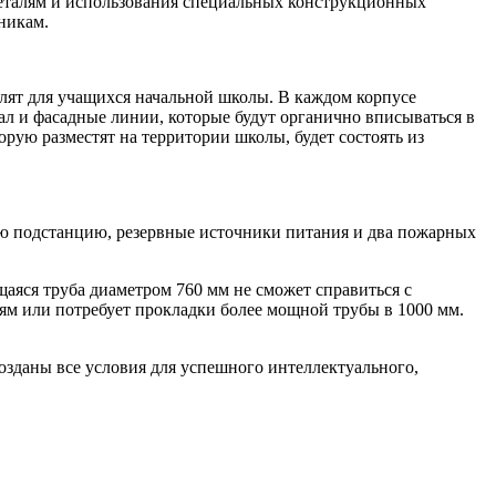
к деталям и использования специальных конструкционных
никам.
делят для учащихся начальной школы. В каждом корпусе
ал и фасадные линии, которые будут органично вписываться в
рую разместят на территории школы, будет состоять из
ую подстанцию, резервные источники питания и два пожарных
аяся труба диаметром 760 мм не сможет справиться с
иям или потребует прокладки более мощной трубы в 1000 мм.
созданы все условия для успешного интеллектуального,