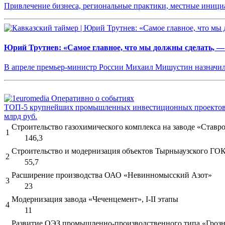
Привлечение бизнеса, региональные практики, местные иниц
Юрий Трутнев: «Самое главное, что мы должны сделать, —
В апреле премьер-министр России Михаил Мишустин назначил
ТОП-5 крупнейших промышленных инвестиционных проектов 
млрд руб.
Строительство газохимического комплекса на заводе «Ставро
1
146,3
Строительство и модернизация объектов Тырныаузского ГО
2
55,7
Расширение производства ОАО «Невинномысский Азот»
3
23
Модернизация завода «Чеченцемент», I-II этапы
4
11
Развитие ОЭЗ промышленно-производственного типа «Гроз