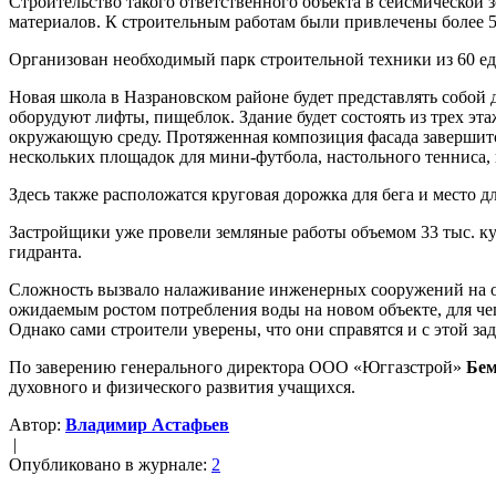
Строительство такого ответственного объекта в сейсмической 
материалов. К строительным работам были привлечены более 5
Организован необходимый парк строительной техники из 60 е
Новая школа в Назрановском районе будет представлять собой 
оборудуют лифты, пищеблок. Здание будет состоять из трех эт
окружающую среду. Протяженная композиция фасада завершится
нескольких площадок для мини-футбола, настольного тенниса, 
Здесь также расположатся круговая дорожка для бега и место д
Застройщики уже провели земляные работы объемом 33 тыс. ку
гидранта.
Сложность вызвало налаживание инженерных сооружений на об
ожидаемым ростом потребления воды на новом объекте, для че
Однако сами строители уверены, что они справятся и с этой зад
По заверению генерального директора ООО «Юггазстрой»
Бем
духовного и физического развития учащихся.
Автор:
Владимир Астафьев
|
Опубликовано в журнале:
2