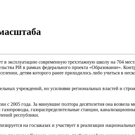
 масштаба
дет в эксплуатацию современную трехэтажную школу на 704 мес
ельства РИ в рамках федерального проекта «Образование». Конт
 селении, детям которого ранее приходилось либо учиться в нес
тельных учреждений, но усилиями региональных властей и стро
ии с 2005 года. За минувшие полтора десятилетия она возвела 
и газопроводы, газораспределительные станции, канализационны
елений республики.
изируется на госзаказах и участвует в реализации национальных