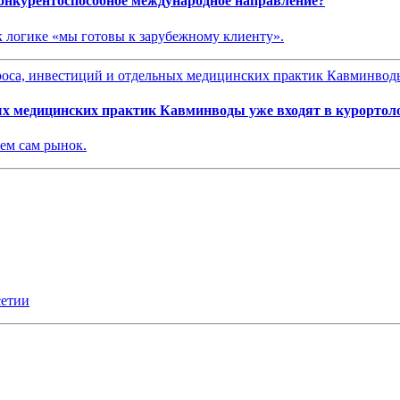
нкурентоспособное международное направление?
 к логике «мы готовы к зарубежному клиенту».
ых медицинских практик Кавминводы уже входят в курортол
чем сам рынок.
сетии