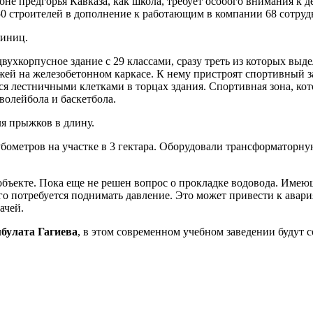
зоне предгорья Кавказа, как школа, требует особого внимания 
0 строителей в дополнение к работающим в компании 68 сотруд
диниц.
двухкорпусное здание с 29 классами, сразу треть из которых вы
ажей на железобетонном каркасе. К нему пристроят спортивный з
 лестничными клетками в торцах здания. Спортивная зона, кото
волейбола и баскетбола.
ля прыжков в длину.
бометров на участке в 3 гектара. Оборудовали трансформаторн
ъекте. Пока еще не решен вопрос о прокладке водовода. Имеющ
го потребуется поднимать давление. Это может привести к авар
ачей.
булата Гагиева
, в этом современном учебном заведении будут 