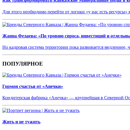
Как трансформировать Кавказские Минеральные Воды в ко
Для этого необходимо перейти от логики «у нас есть ресурсы»
Жанна Федаева: «По уровню спроса, инвестиций и отдельн
Но кадровая система территории пока развивается медленнее, 
ПОПУЛЯРНОЕ
Гормон счастья от «Анечки»
Кондитерская фабрика «Анечка» — крупнейшая в Северной О
Жить и не тужить