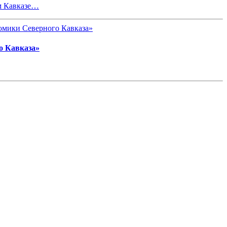
м Кавказе…
о Кавказа»