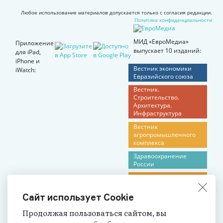
Любое использование материалов допускается только с согласия редакции.
Политика конфиденциальности
МИД «ЕвроМедиа»
Приложение
выпускает 10 изданий:
для iPad,
iPhone и
Вестник экономики
iWatch:
Евразийского союза
Вестник.
Строительство.
Архитектура.
Инфраструктура
Вестник
агропромышленного
комплекса
Здравоохранение
России
Российское
образование
Сайт использует Cookie
Социальная защита в
России
Продолжая пользоваться сайтом, вы
Вестник. Северный