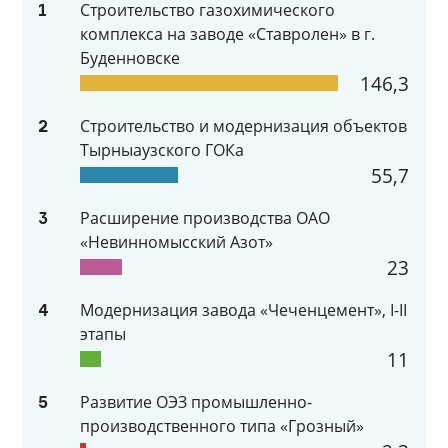
Строительство газохимического
1
комплекса на заводе «Ставролен» в г.
Буденновске
146,3
Строительство и модернизация объектов
2
Тырныаузского ГОКа
55,7
Расширение производства ОАО
3
«Невинномысский Азот»
23
Модернизация завода «Чеченцемент», I-II
4
этапы
11
Развитие ОЭЗ промышленно-
5
производственного типа «Грозный»