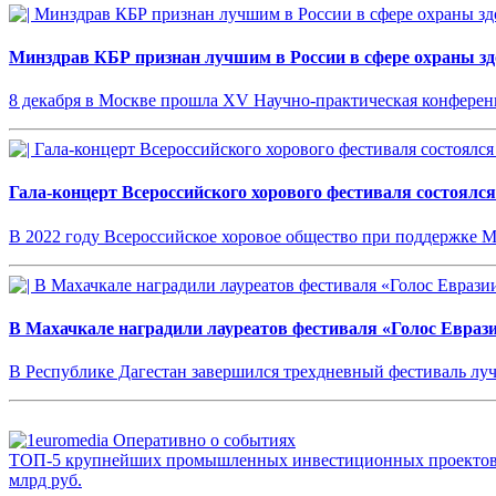
Минздрав КБР признан лучшим в России в сфере охраны зд
8 декабря в Москве прошла XV Научно-практическая конфере
Гала-концерт Всероссийского хорового фестиваля состоялся
В 2022 году Всероссийское хоровое общество при поддержке 
В Махачкале наградили лауреатов фестиваля «Голос Евраз
В Республике Дагестан завершился трехдневный фестиваль лу
ТОП-5 крупнейших промышленных инвестиционных проектов 
млрд руб.