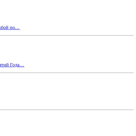
ужбой по…
иятий Года…