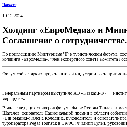
Новости
19.12.2024
Холдинг «ЕвроМедиа» и Минис
Соглашение о сотрудничестве.
По приглашению Минтуризма ЧР в туристическом форуме, сост
холдинга «ЕвроМедиа», член экспертного совета Комитета Гос
Форум собрал ярких представителей индустрии гостеприимства
Генеральным партнером выступило АО «Кавказ.РФ» — институт 
маршрутов.
В числе ведущих спикеров форума были: Рустам Тапаев, замес
Шаталов, основатель Национальной премии в области событийно
«Виномания»; Алена Колодина, руководитель и основатель
туроператора Pegas Touristik в СКФО; Филипп Гулей, руковод