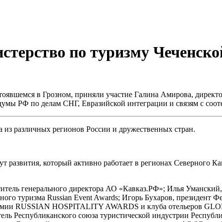
терство по туризму Чеченско
оявшемся в Грозном, приняли участие Галина Амирова, директо
думы РФ по делам СНГ, Евразийской интеграции и связям с соо
 из различных регионов России и дружественных стран.
развития, который активно работает в регионах Северного Кав
титель генерального директора АО «Кавказ.РФ»; Илья Уманский,
го туризма Russian Event Awards; Игорь Бухаров, президент Фе
 премии RUSSIAN HOSPITALITY AWARDS и клуба отельеров GL
итель Республиканского союза туристической индустрии Республ