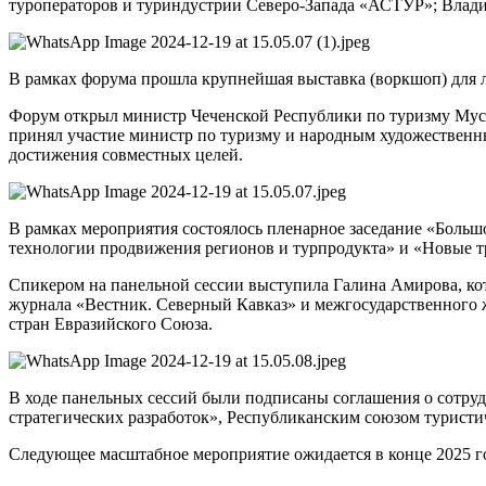
туроператоров и туриндустрии Северо-Запада «АСТУР»; Владим
В рамках форума прошла крупнейшая выставка (воркшоп) для л
Форум открыл министр Чеченской Республики по туризму Мусл
принял участие министр по туризму и народным художествен
достижения совместных целей.
В рамках мероприятия состоялось пленарное заседание «Больш
технологии продвижения регионов и турпродукта» и «Новые т
Спикером на панельной сессии выступила Галина Амирова, ко
журнала «Вестник. Северный Кавказ» и межгосударственного
стран Евразийского Союза.
В ходе панельных сессий были подписаны соглашения о сотр
стратегических разработок», Республиканским союзом туристи
Следующее масштабное мероприятие ожидается в конце 2025 го