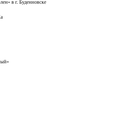
лен» в г. Буденновске
Ка
ный»