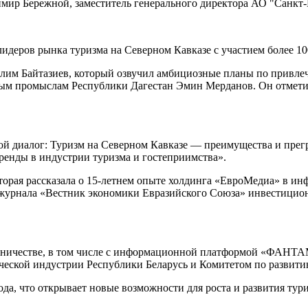
ир Бережной, заместитель генерального директора АО "Санкт-П
идеров рынка туризма на Северном Кавказе с участием более 10
им Байтазиев, который озвучил амбициозные планы по привлеч
ным промыслам Республики Дагестан Эмин Мерданов. Он отмети
ой диалог: Туризм на Северном Кавказе — преимущества и прег
ренды в индустрии туризма и гостеприимства».
торая рассказала о 15-летнем опыте холдинга «ЕвроМедиа» в 
 журнала «Вестник экономики Евразийского Союза» инвестицио
удничестве, в том числе с информационной платформой «ФАНТА
ческой индустрии Республики Беларусь и Комитетом по развитию
да, что открывает новые возможности для роста и развития тур