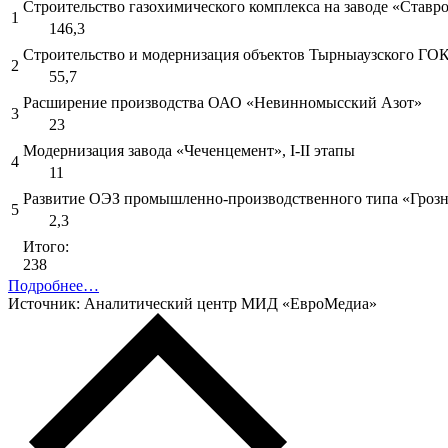
Строительство газохимического комплекса на заводе «Ставро
1
146,3
Строительство и модернизация объектов Тырныаузского ГО
2
55,7
Расширение производства ОАО «Невинномысский Азот»
3
23
Модернизация завода «Чеченцемент», I-II этапы
4
11
Развитие ОЭЗ промышленно-производственного типа «Гроз
5
2,3
Итого:
238
Подробнее…
Источник: Аналитический центр МИД «ЕвроМедиа»