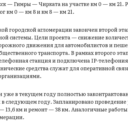
к — Гимры — Чирката на участке км 0 — км 21. 
г км 0 — км 8 и км 8 — км 21.
кой городской агломерации закончен второй эта
ой системы. Цели проекта — снижение количес
орожного движения для автомобилистов и пеше
бщественного транспорта. В рамках второго этап
телефонная станция и подключена IP-телефони
ические средства служат для оперативной связ
 организациями.
 и уже в текущем году полностью законтрактова
 в следующем году. Запланировано проведение 
 — 13,6 км и ремонт — 38 км. Аналогичные работы
омерации.