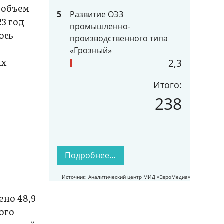
у объем
5
Развитие ОЭЗ
23 год
промышленно-
ось
производственного типа
«Грозный»
ах
2,3
Итого:
238
Подробнее…
Источник: Аналитический центр МИД «ЕвроМедиа»
ено 48,9
ного