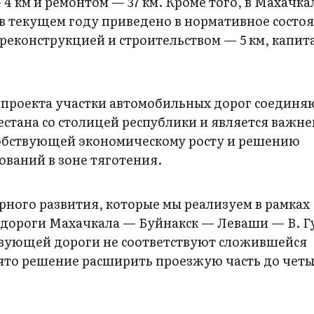
 4 км и ремонтом — 37 км. Кроме того, в Махачк
 в текущем году приведено в нормативное состоя
е реконструкцией и строительством — 5 км, капи
 проекта участки автомобильных дорог соединя
естана со столицей республики и является важн
собствующей экономическому росту и решению
ваний в зоне тяготения.
ного развития, которые мы реализуем в рамках
дороги Махачкала — Буйнакск — Леваши — В. Г
ствующей дороги не соответствуют сложившейся
ято решение расширить проезжую часть до чет