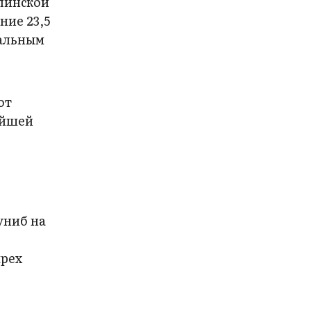
алинской
ние 23,5
тальным
ют
ейшей
униб на
ырех