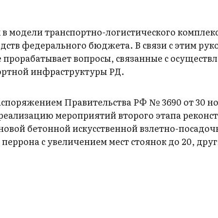
в модели транспортно-логистического комплек
едств федерального бюджета. В связи с этим рук
е прорабатывает вопросы, связанные с осуществ
ортной инфраструктуры РД.
Распоряжением Правительства РФ № 3690 от 30 н
а реализацию мероприятий второго этапа реконс
о новой бетонной искусственной взлетно-посадо
 перрона с увеличением мест стоянок до 20, дру