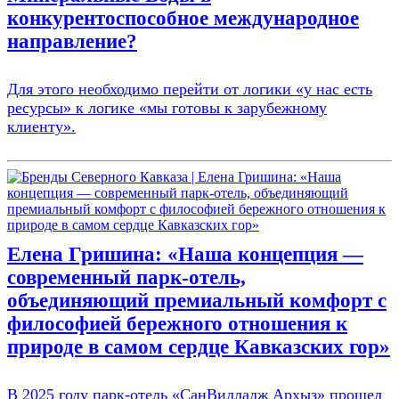
конкурентоспособное международное
направление?
Для этого необходимо перейти от логики «у нас есть
ресурсы» к логике «мы готовы к зарубежному
клиенту».
Елена Гришина: «Наша концепция —
современный парк-отель,
объединяющий премиальный комфорт с
философией бережного отношения к
природе в самом сердце Кавказских гор»
В 2025 году парк-отель «СанВилладж Архыз» прошел