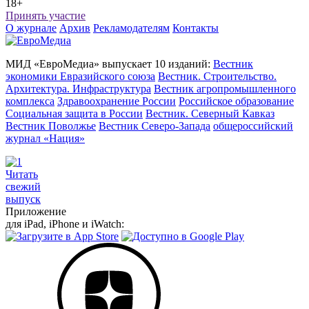
18+
Принять участие
О журнале
Архив
Рекламодателям
Контакты
МИД «ЕвроМедиа» выпускает 10 изданий:
Вестник
экономики Евразийского союза
Вестник. Строительство.
Архитектура. Инфраструктура
Вестник агропромышленного
комплекса
Здравоохранение России
Российское образование
Социальная защита в России
Вестник. Северный Кавказ
Вестник Поволжье
Вестник Северо-Запада
общероссийский
журнал «Нация»
Читать
свежий
выпуск
Приложение
для iPad, iPhone и iWatch: