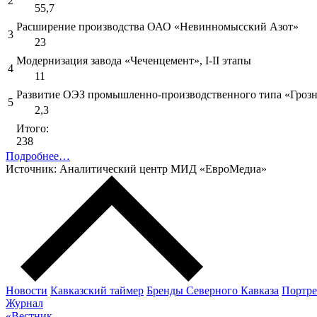
2
55,7
Расширение производства ОАО «Невинномысский Азот»
3
23
Модернизация завода «Чеченцемент», I-II этапы
4
11
Развитие ОЭЗ промышленно-производственного типа «Гроз
5
2,3
Итого:
238
Подробнее…
Источник: Аналитический центр МИД «ЕвроМедиа»
Новости
Кавказский таймер
Бренды Северного Кавказа
Портре
Журнал
«Вестник.