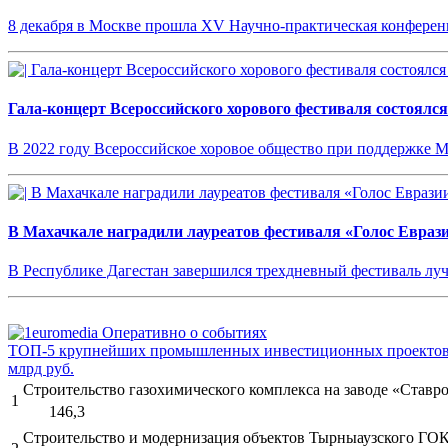
8 декабря в Москве прошла XV Научно-практическая конфере
Гала-концерт Всероссийского хорового фестиваля состоялся
В 2022 году Всероссийское хоровое общество при поддержке 
В Махачкале наградили лауреатов фестиваля «Голос Евраз
В Республике Дагестан завершился трехдневный фестиваль лу
ТОП-5 крупнейших промышленных инвестиционных проектов 
млрд руб.
Строительство газохимического комплекса на заводе «Ставро
1
146,3
Строительство и модернизация объектов Тырныаузского ГО