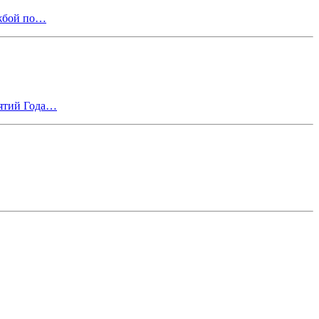
ужбой по…
иятий Года…